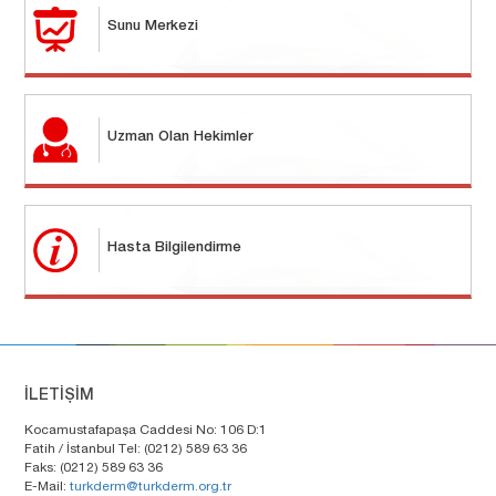
Sunu Merkezi
Uzman Olan Hekimler
Hasta Bilgilendirme
İLETİŞİM
Kocamustafapaşa Caddesi No: 106 D:1
Fatih / İstanbul Tel: (0212) 589 63 36
Faks: (0212) 589 63 36
E-Mail:
turkderm@turkderm.org.tr