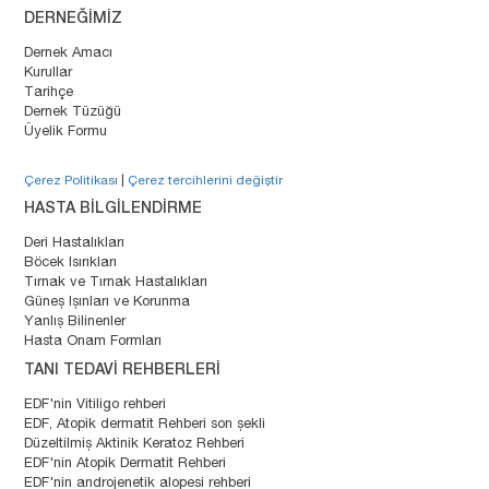
DERNEĞİMİZ
Dernek Amacı
Kurullar
Tarihçe
Dernek Tüzüğü
Üyelik Formu
Çerez Politikası
|
Çerez tercihlerini değiştir
HASTA BİLGİLENDİRME
Deri Hastalıkları
Böcek Isırıkları
Tırnak ve Tırnak Hastalıkları
Güneş Işınları ve Korunma
Yanlış Bilinenler
Hasta Onam Formları
TANI TEDAVİ REHBERLERİ
EDF'nin Vitiligo rehberi
EDF, Atopik dermatit Rehberi son şekli
Düzeltilmiş Aktinik Keratoz Rehberi
EDF'nin Atopik Dermatit Rehberi
EDF'nin androjenetik alopesi rehberi