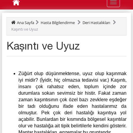
Toggle
navigation
Ana Sayfa
Hasta Bilgilendirme
Deri Hastalıkları
Kaşıntı ve Uyuz
Kaşıntı ve Uyuz
Züğürt olup düşünmektense, uyuz olup kaşınmak
iyi midir? (İyidir, hiç olmazsa tedavisi var.) Kaşıntı,
insanı çok rahatsız eden, toplum içinde zor
durumlara sokan sevimsiz bir histir. Fakat zaman
zaman kaşıntısının çok özel bazı zevklere eşdeğer
bir tadı olduğunu ifade eden hastalarımız da
olmuştur. Pek çok deri hastalığı kaşıntıya yol
açabilir. Bunlardan bir kısmında bölgesel kaşıntılar
olur ve hastalığa ait tipik belirtilerle kendini gösterir.
Mantar hastalıkları, egzemalar bu gruptandır.