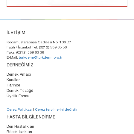
İLETİŞİM
Kocamustafapaşa Caddesi No: 106 D:1
Fatih / İstanbul Tel: (0212) 589 63 36
Faks: (0212) 589 63 36
E-Mail:
turkderm@turkderm.org.tr
DERNEĞİMİZ
Dernek Amacı
Kurullar
Tarihçe
Dernek Tüzüğü
Üyelik Formu
Çerez Politikası
|
Çerez tercihlerini değiştir
HASTA BİLGİLENDİRME
Deri Hastalıkları
Böcek Isırıkları