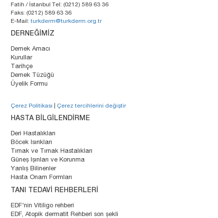
Fatih / İstanbul Tel: (0212) 589 63 36
Faks: (0212) 589 63 36
E-Mail:
turkderm@turkderm.org.tr
DERNEĞİMİZ
Dernek Amacı
Kurullar
Tarihçe
Dernek Tüzüğü
Üyelik Formu
Çerez Politikası
|
Çerez tercihlerini değiştir
HASTA BİLGİLENDİRME
Deri Hastalıkları
Böcek Isırıkları
Tırnak ve Tırnak Hastalıkları
Güneş Işınları ve Korunma
Yanlış Bilinenler
Hasta Onam Formları
TANI TEDAVİ REHBERLERİ
EDF'nin Vitiligo rehberi
EDF, Atopik dermatit Rehberi son şekli