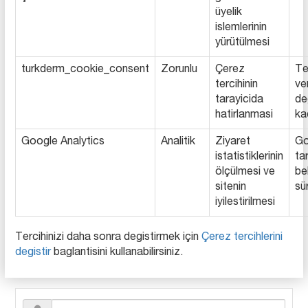
üyelik
islemlerinin
yürütülmesi
turkderm_cookie_consent
Zorunlu
Çerez
Te
tercihinin
ve
tarayicida
de
hatirlanmasi
ka
Google Analytics
Analitik
Ziyaret
Go
istatistiklerinin
ta
ölçülmesi ve
be
sitenin
sü
iyilestirilmesi
Tercihinizi daha sonra degistirmek için
Çerez tercihlerini
degistir
baglantisini kullanabilirsiniz.