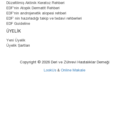
Düzeltilmiş Aktinik Keratoz Rehberi
EDF'nin Atopik Dermatit Rehberi
EDF'nin androjenetik alopesi rehberi
EDF’ nin hazırladığı takip ve tedavi rehberleri
EDF Guideline
ÜYELİK
Yeni Üyelik
Üyelik Şartları
Copyright ©
2026
Deri ve Zührevi Hastalıklar Derneği
LookUs
&
Online Makale