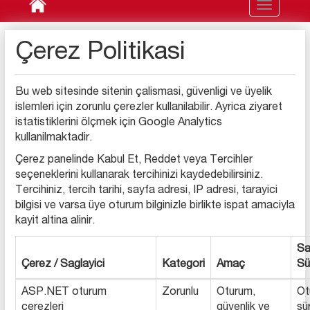
Toggle
navigation
Çerez Politikasi
Bu web sitesinde sitenin çalismasi, güvenligi ve üyelik
islemleri için zorunlu çerezler kullanilabilir. Ayrica ziyaret
istatistiklerini ölçmek için Google Analytics
kullanilmaktadir.
Çerez panelinde Kabul Et, Reddet veya Tercihler
seçeneklerini kullanarak tercihinizi kaydedebilirsiniz.
Tercihiniz, tercih tarihi, sayfa adresi, IP adresi, tarayici
bilgisi ve varsa üye oturum bilginizle birlikte ispat amaciyla
kayit altina alinir.
Sa
Çerez / Saglayici
Kategori
Amaç
Sü
ASP.NET oturum
Zorunlu
Oturum,
Ot
çerezleri
güvenlik ve
sü