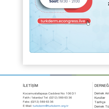
İLETİŞİM
DERNEĞ
Kocamustafapaşa Caddesi No: 106 D:1
Dernek A
Fatih / İstanbul Tel: (0212) 589 63 36
Kurullar
Faks: (0212) 589 63 36
Tarihçe
E-Mail:
turkderm@turkderm.org.tr
Dernek T