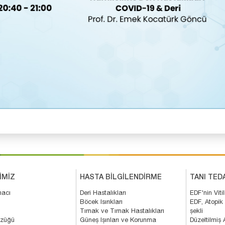
İMİZ
HASTA BİLGİLENDİRME
TANI TED
macı
Deri Hastalıkları
EDF'nin Viti
Böcek Isırıkları
EDF, Atopik
Tırnak ve Tırnak Hastalıkları
şekli
üzüğü
Güneş Işınları ve Korunma
Düzeltilmiş 