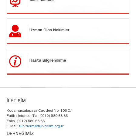
Sunu Merkezi
Uzman Olan Hekimler
Hasta Bilgilendirme
İLETİŞİM
Kocamustafapaşa Caddesi No: 106 D:1
Fatih / İstanbul Tel: (0212) 589 63 36
Faks: (0212) 589 63 36
E-Mail:
turkderm@turkderm.org.tr
DERNEĞİMİZ