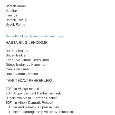
Dernek Amacı
Kurullar
Tarihçe
Dernek Tüzüğü
Üyelik Formu
Çerez Politikası
|
Çerez tercihlerini değiştir
HASTA BİLGİLENDİRME
Deri Hastalıkları
Böcek Isırıkları
Tırnak ve Tırnak Hastalıkları
Güneş Işınları ve Korunma
Yanlış Bilinenler
Hasta Onam Formları
TANI TEDAVİ REHBERLERİ
EDF'nin Vitiligo rehberi
EDF, Atopik dermatit Rehberi son şekli
Düzeltilmiş Aktinik Keratoz Rehberi
EDF'nin Atopik Dermatit Rehberi
EDF'nin androjenetik alopesi rehberi
EDF’ nin hazırladığı takip ve tedavi rehberleri