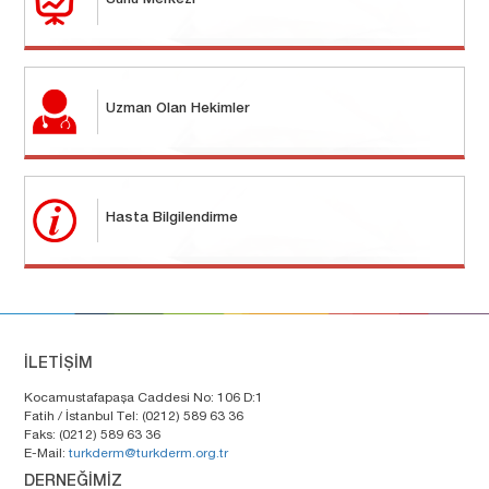
Sunu Merkezi
Uzman Olan Hekimler
Hasta Bilgilendirme
İLETİŞİM
Kocamustafapaşa Caddesi No: 106 D:1
Fatih / İstanbul Tel: (0212) 589 63 36
Faks: (0212) 589 63 36
E-Mail:
turkderm@turkderm.org.tr
DERNEĞİMİZ