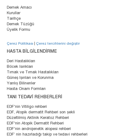
Dernek Amacı
Kurullar
Tarihçe
Dernek Tüzüğü
Üyelik Formu
Çerez Politikası
|
Çerez tercihlerini değiştir
HASTA BİLGİLENDİRME
Deri Hastalıkları
Böcek Isırıkları
Tırnak ve Tırnak Hastalıkları
Güneş Işınları ve Korunma
Yanlış Bilinenler
Hasta Onam Formları
TANI TEDAVİ REHBERLERİ
EDF'nin Vitiligo rehberi
EDF, Atopik dermatit Rehberi son şekli
Düzeltilmiş Aktinik Keratoz Rehberi
EDF'nin Atopik Dermatit Rehberi
EDF'nin androjenetik alopesi rehberi
EDF’ nin hazırladığı takip ve tedavi rehberleri