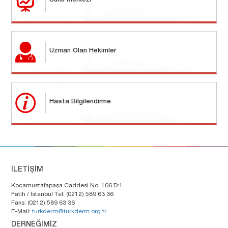
Sunu Merkezi
Uzman Olan Hekimler
Hasta Bilgilendirme
İLETİŞİM
Kocamustafapaşa Caddesi No: 106 D:1
Fatih / İstanbul Tel: (0212) 589 63 36
Faks: (0212) 589 63 36
E-Mail:
turkderm@turkderm.org.tr
DERNEĞİMİZ