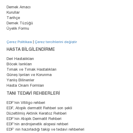
Dernek Amacı
Kurullar
Tarihçe
Dernek Tüzüğü
Üyelik Formu
Çerez Politikası
|
Çerez tercihlerini değiştir
HASTA BİLGİLENDİRME
Deri Hastalıkları
Böcek Isırıkları
Tırnak ve Tırnak Hastalıkları
Güneş Işınları ve Korunma
Yanlış Bilinenler
Hasta Onam Formları
TANI TEDAVİ REHBERLERİ
EDF'nin Vitiligo rehberi
EDF, Atopik dermatit Rehberi son şekli
Düzeltilmiş Aktinik Keratoz Rehberi
EDF'nin Atopik Dermatit Rehberi
EDF'nin androjenetik alopesi rehberi
EDF’ nin hazırladığı takip ve tedavi rehberleri