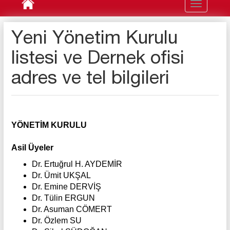
Toggle
navigation
Yeni Yönetim Kurulu
listesi ve Dernek ofisi
adres ve tel bilgileri
YÖNETİM KURULU
Asil Üyeler
Dr. Ertuğrul H. AYDEMİR
Dr. Ümit UKŞAL
Dr. Emine DERVİŞ
Dr. Tülin ERGUN
Dr. Asuman CÖMERT
Dr. Özlem SU