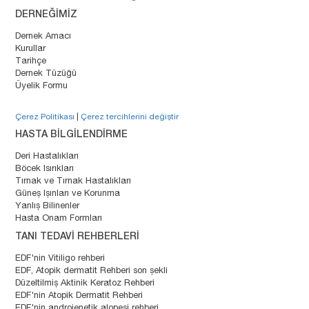
DERNEĞİMİZ
Dernek Amacı
Kurullar
Tarihçe
Dernek Tüzüğü
Üyelik Formu
Çerez Politikası
|
Çerez tercihlerini değiştir
HASTA BİLGİLENDİRME
Deri Hastalıkları
Böcek Isırıkları
Tırnak ve Tırnak Hastalıkları
Güneş Işınları ve Korunma
Yanlış Bilinenler
Hasta Onam Formları
TANI TEDAVİ REHBERLERİ
EDF'nin Vitiligo rehberi
EDF, Atopik dermatit Rehberi son şekli
Düzeltilmiş Aktinik Keratoz Rehberi
EDF'nin Atopik Dermatit Rehberi
EDF'nin androjenetik alopesi rehberi