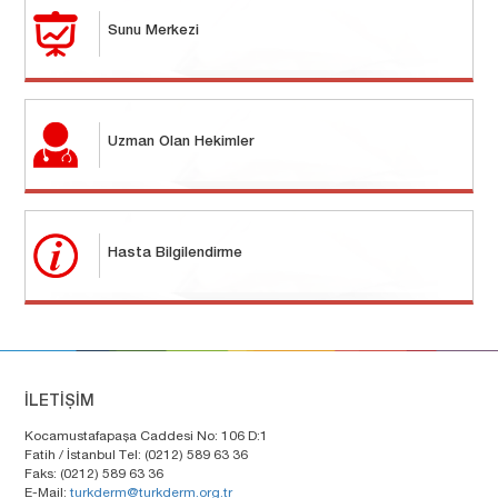
Sunu Merkezi
Uzman Olan Hekimler
Hasta Bilgilendirme
İLETİŞİM
Kocamustafapaşa Caddesi No: 106 D:1
Fatih / İstanbul Tel: (0212) 589 63 36
Faks: (0212) 589 63 36
E-Mail:
turkderm@turkderm.org.tr